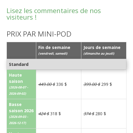
Lisez les commentaires de nos
visiteurs !
PRIX PAR MINI-POD
Fin de semaine
Jours de semaine
(vendredi, samedi)
(dimanche au jeudi)
Standard
Haute
saison
449.00 $
336 $
399.00 $
299 $
(2026-08-07 -
2026-09-02)
Basse
saison 2026
424 $
318 $
374 $
280 $
(2026-09-03 -
2026-12-17)