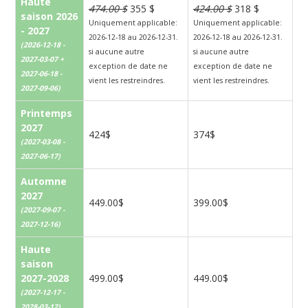
Haute
474.00 $
355 $
424.00 $
318 $
saison 2026
Uniquement applicable:
Uniquement applicable:
- 2027
2026-12-18 au 2026-12-31.
2026-12-18 au 2026-12-31.
(2026-12-18 -
si aucune autre
si aucune autre
2027-03-07 +
exception de date ne
exception de date ne
2027-06-18 -
vient les restreindres.
vient les restreindres.
2027-09-06)
Printemps
2027
424$
374$
(2027-03-08 -
2027-06-17)
Automne
2027
449.00$
399.00$
(2027-09-07 -
2027-12-16)
Haute
saison
2027-2028
499.00$
449.00$
(2027-12-17 -
2028-03-12)