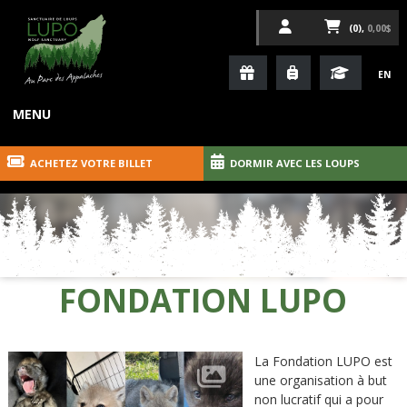
(0),
0,00$
EN
MENU
ACHETEZ VOTRE BILLET
DORMIR AVEC LES LOUPS
FONDATION LUPO
La Fondation LUPO est
une organisation à but
non lucratif qui a pour