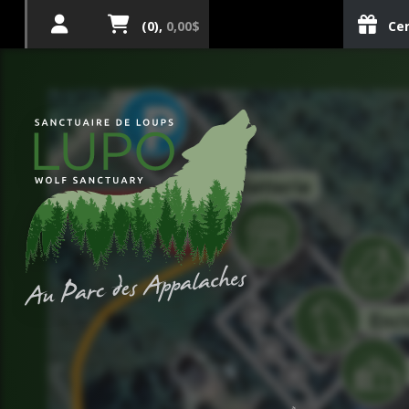
(0),
0,00$
Cer