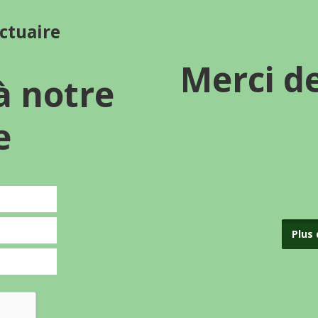
nctuaire
Merci d
à notre
e
Plus