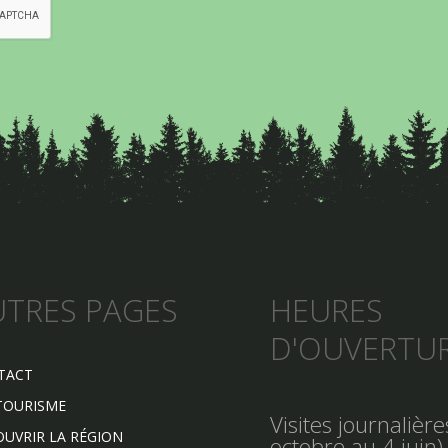
UTRES PAGES
HEURES
D'OUVERTU
TACT
TOURISME
Visites journalièr
UVRIR LA RÉGION
octobre au 4 juin)