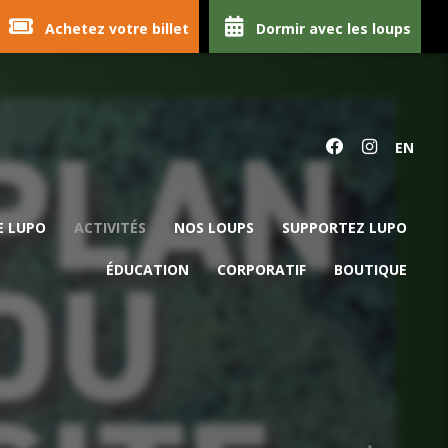
Achetez votre billet
Dormir avec les loups
EN
E LUPO
ACTIVITÉS
NOS LOUPS
SUPPORTEZ LUPO
ÉDUCATION
CORPORATIF
BOUTIQUE