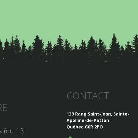
CONTACT
RE
139 Rang Saint-Jean, Sainte-
Apolline-de-Patton
Québec G0R 2PO
es (du 13