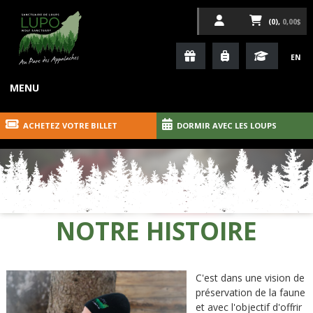
(0),
0,00$
EN
MENU
ACHETEZ VOTRE BILLET
DORMIR AVEC LES LOUPS
NOTRE HISTOIRE
C'est dans une vision de
préservation de la faune
et avec l'objectif d'offrir