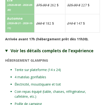
Été
375.00 $
262 $
325.00 $
227 $
(2026-08-08 - 2026-08-
30)
Automne
260 $
182 $
210 $
147 $
(2026-08-31 - 2026-10-
11)
Arrivée avant 17h (hébergement prêt dès 11h30).
Voir les détails complets de l’expérience
HÉBERGEMENT GLAMPING
Tente sur plateforme (14 x 24)
4 matelas gonflables
Électricité, moustiquaire et toit
Coin repas équipé (table, chaises, réfrigérateur,
cafetière, etc.)
Poêle de camping