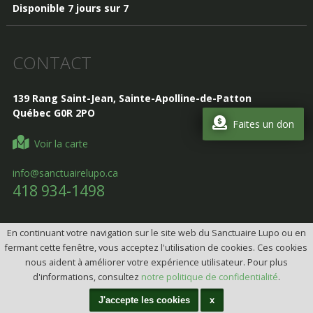
Disponible 7 jours sur 7
CONTACT
139 Rang Saint-Jean, Sainte-Apolline-de-Patton
Québec G0R 2PO
Faites un don
Voir la carte
info@sanctuairelupo.ca
418 934-1498
En continuant votre navigation sur le site web du Sanctuaire Lupo ou en
fermant cette fenêtre, vous acceptez l'utilisation de cookies. Ces cookies
Design, Intégration et programmation:
Design web par
nous aident à améliorer votre expérience utilisateur. Pour plus
telorDesign
d'informations, consultez
notre politique de confidentialité
.
Tous droits réservés © 2026 Sanctuaire Lupo
(CITQ: 628175)
J'accepte les cookies
x