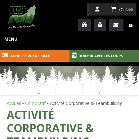
(0),
0,00$
EN
MENU
ACHETEZ VOTRE BILLET
DORMIR AVEC LES LOUPS
Accueil
-
Corporatif
-
Activité Corporative & Teambuilding
ACTIVITÉ
CORPORATIVE &