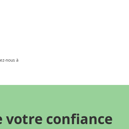
vez-nous à
8
e votre confiance