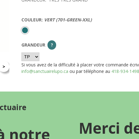
COULEUR:
VERT (701-GREEN-XXL)
GRANDEUR
?
Si vous avez de la difficulté à placer votre commande écri
>
info@sanctuairelupo.ca
ou par téléphone au
418-934-149
nctuaire
Merci d
à notre