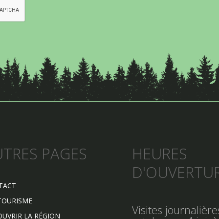
UTRES PAGES
HEURES
D'OUVERTU
TACT
TOURISME
Visites journalièr
UVRIR LA RÉGION