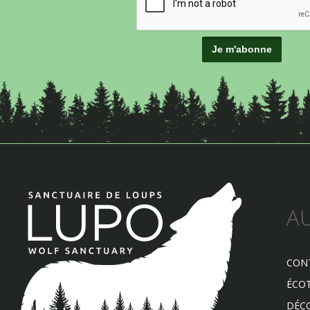
A
CON
ÉCO
DÉCO