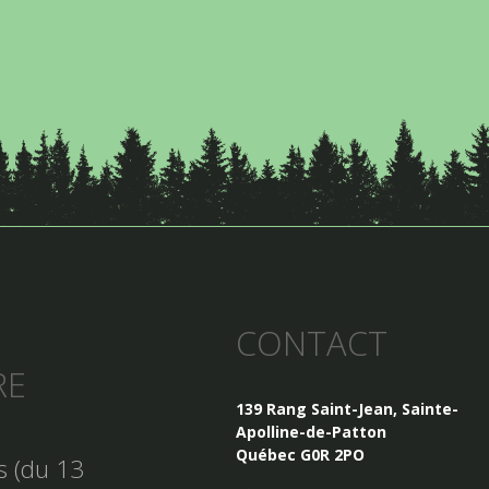
CONTACT
RE
139 Rang Saint-Jean, Sainte-
Apolline-de-Patton
Québec G0R 2PO
es (du 13