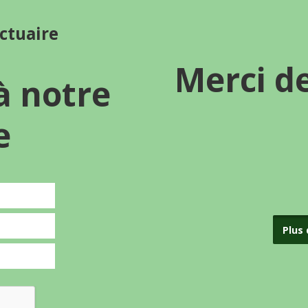
nctuaire
Merci d
à notre
e
Plus