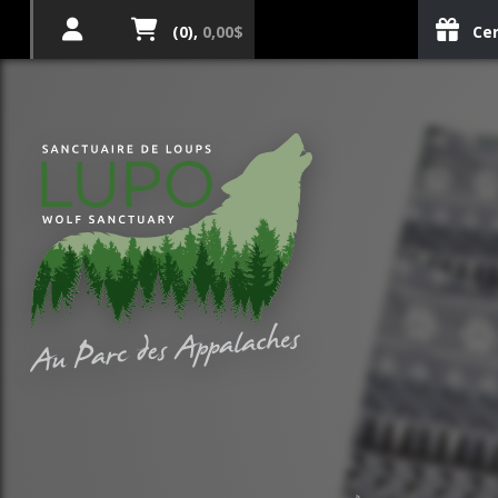
(0),
0,00$
Cer