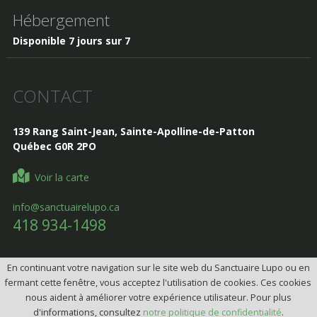
Hébergement
Disponible 7 jours sur 7
CONTACT
139 Rang Saint-Jean, Sainte-Apolline-de-Patton
Québec G0R 2PO
Voir la carte
info@sanctuairelupo.ca
418 934-1498
En continuant votre navigation sur le site web du Sanctuaire Lupo ou en
fermant cette fenêtre, vous acceptez l'utilisation de cookies. Ces cookies
Design, Intégration et programmation:
Design web par
nous aident à améliorer votre expérience utilisateur. Pour plus
telorDesign
d'informations, consultez
notre politique de confidentialité
.