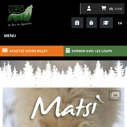
(0),
0,00$
EN
MENU
ACHETEZ VOTRE BILLET
DORMIR AVEC LES LOUPS