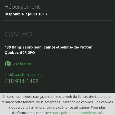
Hébergement
Disponible 7 jours sur 7
CONTACT
139 Rang Saint-Jean, Sainte-Apolline-de-Patton
Québec G0R 2PO
Voir la carte
info@sanctuairelupo.ca
418 934-1498
En continuant votre navigation sur le site web du Sanctuaire Lupo ou en
fermant cette fenêtre, vous acceptez l'utilisation de cookies. Ces cookies
Design, Intégration et programmation:
Design web par
nous aident à améliorer votre expérience utilisateur. Pour plus
telorDesign
d'informations, consultez
notre politique de confidentialité
.