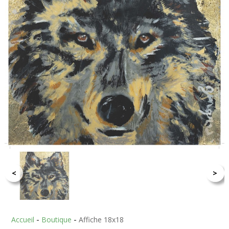
<
>
Accueil
-
Boutique
-
Affiche 18x18