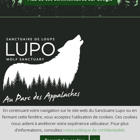
En continuant votre navigation sur le site web du Sanctuaire Lupo ou en
fermant cette fenêtre, vous acceptez l'utilisation de cookies. Ces cookies
nous aident à améliorer votre expérience utilisateur. Pour plus
d'informations, consultez
notre politique de confidentialité
.
AUTRES PAGES