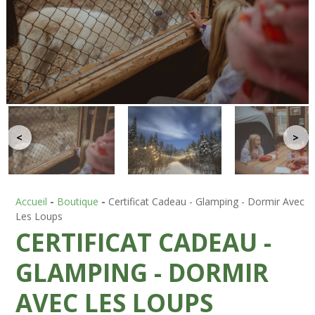
<
>
Accueil
-
Boutique
-
Certificat Cadeau - Glamping - Dormir Avec
Les Loups
CERTIFICAT CADEAU -
GLAMPING - DORMIR
AVEC LES LOUPS