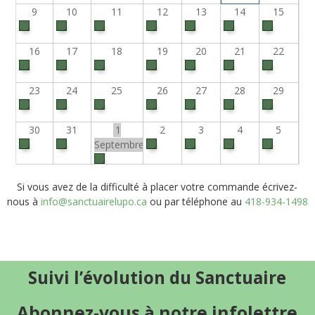
9
10
11
12
13
14
15
16
17
18
19
20
21
22
23
24
25
26
27
28
29
30
31
1
2
3
4
5
Septembre
Si vous avez de la difficulté à placer votre commande écrivez-
nous à
info@sanctuairelupo.ca
ou par téléphone au
418-934-1498
Suivi l’évolution du Sanctuaire
Abonnez-vous à notre infolettre