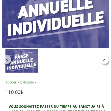
<
>
Accueil
-
Billeterie
-
110.00
$
VOUS SOUHAITEZ PASSER DU TEMPS AU SANCTUAIRE À